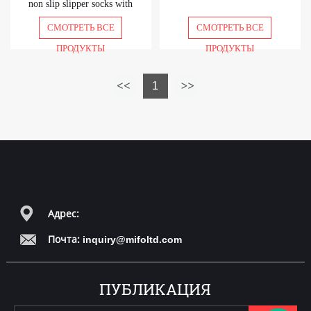
non slip slipper socks with
grips no slip socks half non
СМОТРЕТЬ ВСЕ
СМОТРЕТЬ ВСЕ
skid socks
ПРОДУКТЫ
ПРОДУКТЫ
1
Адрес:
Почта:
inquiry@mifoltd.com
ПУБЛИКАЦИЯ